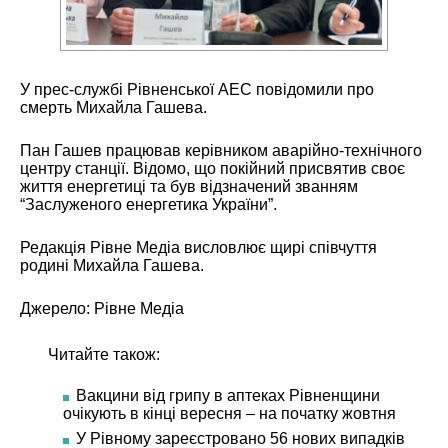
У прес-службі Рівненської АЕС повідомили про
смерть Михайла Гашева.
Пан Гашев працював керівником аварійно-технічного
центру станції. Відомо, що покійний присвятив своє
життя енергетиці та був відзначений званням
“Заслуженого енергетика України”.
Редакція Рівне Медіа висловлює щирі співчуття
родині Михайла Гашева.
Джерело:
Рівне Медіа
Читайте також:
Вакцини від грипу в аптеках Рівненщини
очікують в кінці вересня – на початку жовтня
У Рівному зареєстровано 56 нових випадків