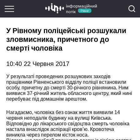
інформаційний
потік
Рівне
У Рівному поліцейські розшукали
зловмисника, причетного до
смерті чоловіка
10:40 22 Червня 2017
У результаті проведених розшукових заходів
працівники Рівненського відділу поліції встановили
особу, причетну до смерті 30-річного рівнянина. Ним
виявися 37-річний житель обласного центру, який нині
перебуває під домашнім арештом.
Нагадаємо, чоловіка без ознак життя виявили 14
червня неподалік будинку на вулиці Київська.
Відповідно до лікарського свідоцтва смерть чоловіка
настала внаслідок аспірації кр
ов’ю. Кровотеча
виникла через перелом кісток носа.