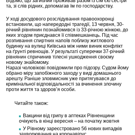
Відомо, що загиблий проживав разом із сім’єю сестри
та, зі слів рідних, допомагав їм по господарству.
У ході досудового розслідування правоохоронці
встановили, що напередодні трагедії, 13 червня, 30-
річний рівнянин познайомився із 33-річною жінкою, до
яких згодом приєднався її співмешканець. Під час
розпивання спиртних напоїв поблизу житлового
будинку на вулиці Київська між ними виник конфлікт
на ґрунті ревнощів. У результаті суперечки 37-річний
рівнянин спричинив тілесні ушкодження своєму
новому знайомому.
Наразі чоловікові повідомили про підозру. Судом йому
обрано міру запобіжного заходу у виді домашнього
арешту. Раніше зловмисник уже притягувався до
кримінальної відповідальності за вчинення злочину
проти життя та здоров’я особи.
Читайте також:
Вакцини від грипу в аптеках Рівненщини
очікують в кінці вересня – на початку жовтня
У Рівному зареєстровано 56 нових випадків
захворювання на коронавірус