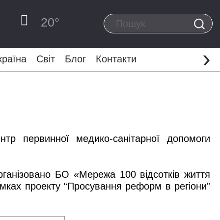
20
°
›
країна
Світ
Блог
Контакти
тр первинної медико-санітарної допомоги
організовано БО «Мережа 100 відсотків життя
амках проекту “Просування реформ в регіони”