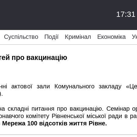
17:31
Суспільство
Події
Кримінал
Економіка
У
тей про вакцинацію
і актової зали Комунального закладу «Цен
).
на складні питання про вакцинацію. Семінар 
онавчого комітету Рівненської міської ради в р
є
Мережа 100 відсотків життя Рівне
.