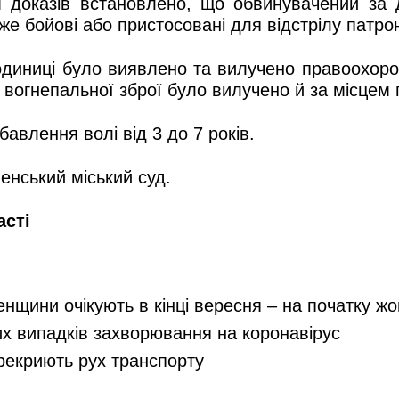
м доказів встановлено, що обвинувачений за 
уже бойові або пристосовані для відстрілу патр
одиниці було виявлено та вилучено правоохоро
о вогнепальної зброї було вилучено й за місце
бавлення волі від 3 до 7 років.
енський міський суд.
асті
енщини очікують в кінці вересня – на початку ж
их випадків захворювання на коронавірус
ерекриють рух транспорту