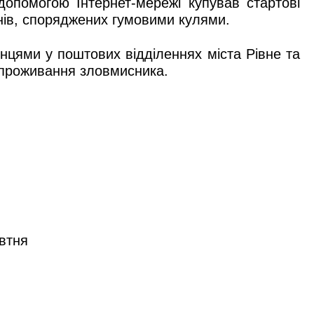
допомогою Інтернет-мережі купував стартові
онів, споряджених гумовими кулями.
нцями у поштових відділеннях міста Рівне та
м проживання зловмисника.
овтня