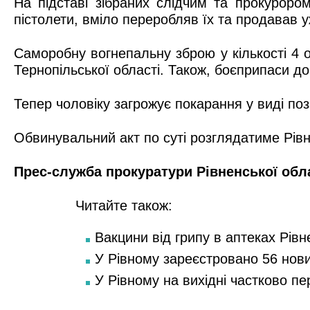
На підставі зібраних слідчим та прокуроро
пістолети, вміло переробляв їх та продавав 
Саморобну вогнепальну зброю у кількості 4 
Тернопільської області. Також, боєприпаси д
Тепер чоловіку загрожує покарання у виді поз
Обвинувальний акт по суті розглядатиме Рівн
Прес-служба прокуратури Рівненської обл
Читайте також:
Вакцини від грипу в аптеках Рівн
У Рівному зареєстровано 56 нов
У Рівному на вихідні частково п