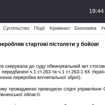
19:44
Суспільство
Події
Кримінал
Економіка
У
еробляв стартові пістолети у бойові
та скерувала до суду обвинувальний акт стосовн
ередбачені ч.1 ст.263 та ч.1 ст.263-1 КК Украї
конна переробка вогнепальної зброї).
му провадженні проводили слідчі управління С
вненської області.