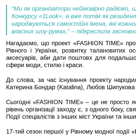
“Ми як організатори неймовірно радіємо, що
Конкурсу «1
Look
», а вже потім як резиден
народжуються самостійні імена, які кожно
власних шоу-румах
,” – підкреслила засно
Нагадаємо, що проект «FASHION TIME» прово
Рівного і України, розвитку талановитих ос
аксесуарів, аби дати поштовх для подальшої
сфери моди, стилю і краси.
До слова, за час існування проекту народ
Катерина Бондар (Katalina), Любов Шипукова 
Сьогодні «FASHION TIME» – це не просто яс
рівень організації заходу є, з одного боку, с
Події спеціалістів з інших міст України та ін
17-тий сезон першої у Рівному модної події