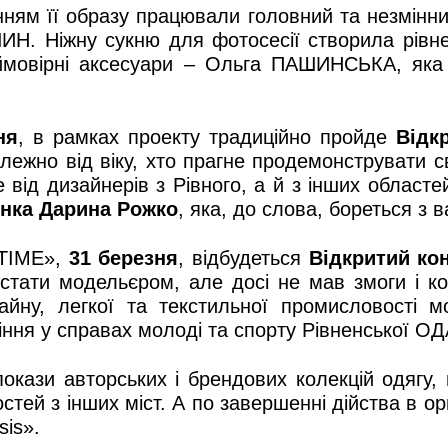
ям її образу працювали головний та незмінни
ИН. Ніжну сукню для фотосесії створила рі
неймовірні аксесуари – Ольга ПАШИНСЬКА, як
ня
, в рамках проекту традиційно пройде
Відк
алежно від віку, хто прагне продемонструвати 
 від дизайнерів з Рівного, а й з інших областей
янка Дарина Рожко
, яка, до слова, бореться з
 TIME»,
31 березня
, відбудеться
Відкритий ко
стати модельєром, але досі не мав змоги і ко
зайну, легкої та текстильної промисловості 
іння у справах молоді та спорту Рівненської ОД
покази авторських і брендових колекцій одягу, в
д гостей з інших міст. А по завершенні дійства 
sis».