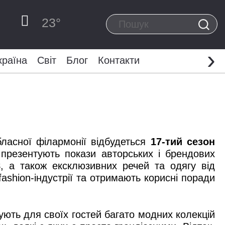
23
°
›
країна
Світ
Блог
Контакти
бласної філармонії відбудеться
17-тий сезон
 презентують покази авторських і брендових
8
, а також ексклюзивних речей та одягу від
fashion-індустрії та отримають корисні поради
ують для своїх гостей багато модних колекцій