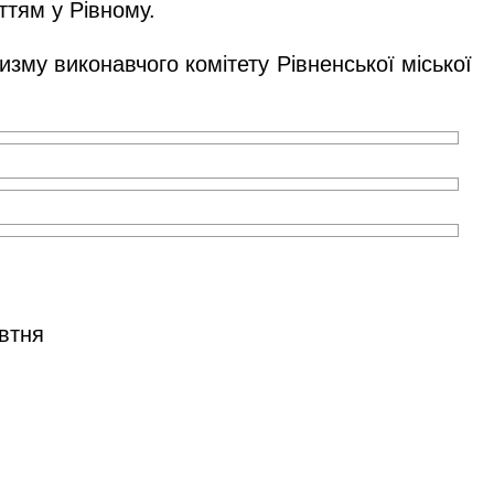
ттям у Рівному.
зму виконавчого комітету Рівненської міської
овтня