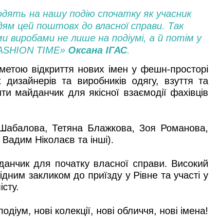
иходять на нашу подію спочатку як учасник
юдям цей поштовх до власної справи. Так
и виробами не лише на подіумі, а й потім у
«FASHION TIME»
Оксана ІГАС
.
метою відкриття нових імен у фешн-просторі
х дизайнерів та виробників одягу, взуття та
ти майданчик для якісної взаємодії фахівців
 Шабалова, Тетяна Блажкова, Зоя Романова,
Вадим Ніколаєв та інші).
данчик для початку власної справи. Високий
рідним закликом до приїзду у Рівне та участі у
істу.
м, нові колекції, нові обличчя, нові імена!