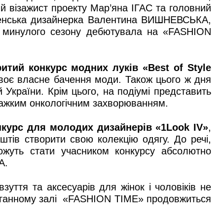
й візажист проекту Мар’яна ІГАС та головний
вненська дизайнерка Валентина ВИШНЕВСЬКА,
а минулого сезону дебютувала на «FASHION
ритий конкурс модних луків «
Best
of
Style
своє власне бачення моди. Також цього ж дня
 України. Крім цього, на подіумі представить
 важким онкологічним захворюванням.
нкурс для молодих дизайнерів «1
Look
IV»
,
штів створити свою колекцію одягу. До речі,
можуть стати учасником конкурсу абсолютно
А.
зуття та аксесуарів для жінок і чоловіків не
в органному залі «FASHION TIME» продовжиться