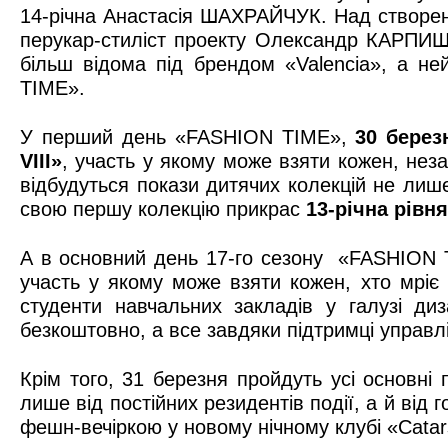
14-річна Анастасія ШАХРАЙЧУК. Над створенн
перукар-стиліст проекту Олександр КАРПИШ
більш відома під брендом «Valencia», а 
TIME».
У перший день «FASHION TIME»,
30 берез
VIII
»
, участь у якому може взяти кожен, нез
відбудуться покази дитячих колекцій не лише
свою першу колекцію прикрас
13-річна рівн
А в основний день 17-го сезону «FASHION
участь у якому може взяти кожен, хто мріє 
студенти навчальних закладів у галузі ди
безкоштовно, а все завдяки підтримці управл
Крім того, 31 березня пройдуть усі основні 
лише від постійних резидентів події, а й ві
фешн-вечіркою у новому нічному клубі «Catar