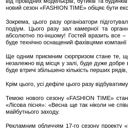
від провідних модельєрів, бутиків та будинкі
новий сезон «FASHION TІME» обіцяє бути екс
Зокрема, цього разу організатори підготува
подіум. Цього разу зал камерної та орган
абсолютно по-іншому! Гостей вразить все –
буде технічно оснащений фахівцями компанії
Ще одним приємним сюрпризом стане те, що 
незалежно від місця у залі, буде дуже добре
буде втричі збільшено кількість перших рядів,
Крім цього, усі дефіле цього разу відбуватиму
Темою нового сезону «FASHION TІME» стане 
«Лісова пісня»: «Весна ще так ніколи не спі
майбутнього заходу.
Рекламним обличчям 17-го сезону проекту 