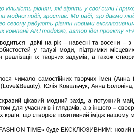
 кількість рівнян, які вірять у свої сили і пр
ти модної події, зростає. Ми раді, що даємо л
го сезону радують рівнян новими ексклюзивним
вник компанії ARTmodels®, автор ідеї проекту 
диться двічі на рік – навесні та восени – з 
обистостей у галузі моди, підтримки місцеви
 реалізації їх творчих задумів, а також створи
илося чимало самостійних творчих імен (Анна
(Love&Beauty), Юлія Ковальчук, Анна Болоніна, 
кравий цікавий модний захід, а потужний май
вятом для учасників і глядачів, а з іншого – своє
ших країн, що створює позитивний імідж нашому м
 «FASHION TIME» буде ЕКСКЛЮЗИВНИМ: новий подіу