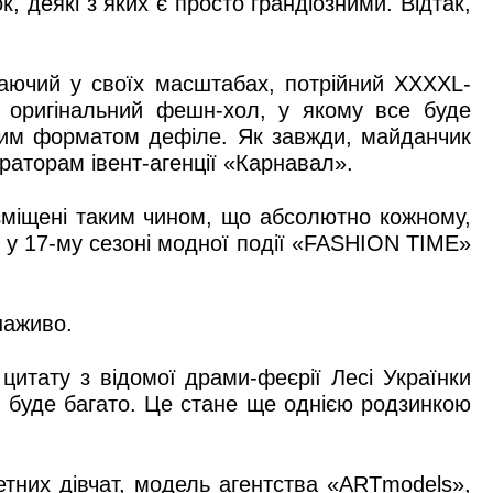
, деякі з яких є просто грандіозними. Відтак,
ажаючий у своїх масштабах, потрійний ХХХХL-
а оригінальний фешн-хол, у якому все буде
тним форматом дефіле. Як завжди, майданчик
аторам івент-агенції «Карнавал».
зміщені таким чином, що абсолютно кожному,
е у 17-му сезоні модної події «FASHION TІME»
 наживо.
итату з відомої драми-феєрії Лесі Українки
ів буде багато. Це стане ще однією родзинкою
них дівчат, модель агентства «ARTmodels»,