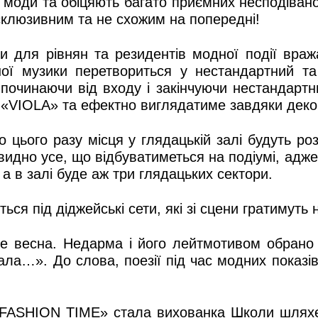
в моди та обіцяють багато приємних несподіванок
клюзивним та не схожим на попередні!
ли для рівнян та резидентів модної події вр
ної музики перетвориться у нестандартний т
 починаючи від входу і закінчуючи нестандар
 «VIOLA» та ефектно виглядатиме завдяки декор
цього разу місця у глядацькій залі будуть ро
 видно усе, що відбуватиметься на подіумі, адж
 а в залі буде аж три глядацьких сектори.
ться під діджейські сети, які зі сцени гратимуть
весна. Недарма і його лейтмотивом обрано ц
вала…». До слова, поезії під час модних показ
«FASHION TIME» стала вихованка Школи шляхет