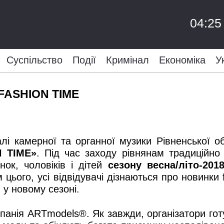
04:25
Суспільство
Події
Кримінал
Економіка
У
 FASHION TІME
лі камерної та органної музики Рівненської о
N TІME»
. Під час заходу рівнянам традиційно
нок, чоловіків і дітей
сезону весна/літо-201
м цього, усі відвідувачі дізнаються про новинки 
 у новому сезоні.
панія ARTmodels®. Як завжди, організатори гот