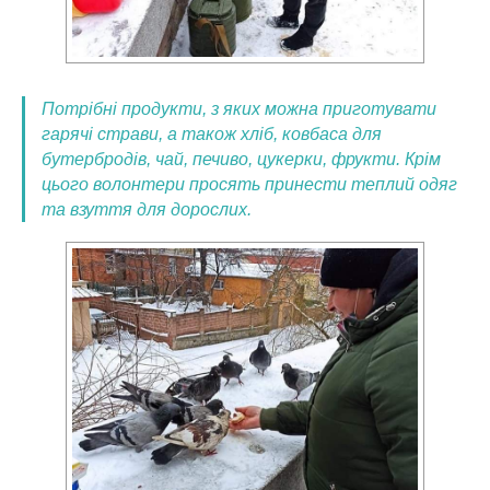
Потрібні продукти, з яких можна приготувати
гарячі страви, а також хліб, ковбаса для
бутербродів, чай, печиво, цукерки, фрукти. Крім
цього волонтери просять принести теплий одяг
та взуття для дорослих.