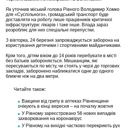
Як уточнив міський голова Рівного Володимир Хомко
для «
Суспільного
», громадський транспорт буде
доставляти на роботу лише працівників критичної
інфраструктури: лікарів і таке інше. Влада зараз
розробляє для них спеціальні перепустки.
З вівторка, 24 березня запроваджується заборона на
користування дитячими і спортивними майданчиками.
Крім того, дітям віком до 14 років перебувати в місті
без батьків забороняється. Мешканцям, які
пересуваються по місту, чи стоять у черзі до торгових
закладів, заборонено наближатися одне до одного
ближче ніж на два метри.
Читайте також:
Вакцини від грипу в аптеках Рівненщини
очікують в кінці вересня – на початку жовтня
У Рівному зареєстровано 56 нових випадків
захворювання на коронавірус
У Рівному на вихідні частково перекриють рух