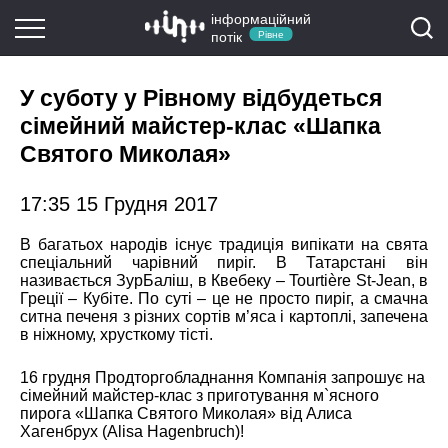
інформаційний
потік
Рівне
У суботу у Рівному відбудеться
сімейний майстер-клас «Шапка
Святого Миколая»
17:35 15 Грудня 2017
В багатьох народів існує традиція випікати на свята
спеціальний чарівний пиріг. В Татарстані він
називається ЗурБаліш, в Квебеку – Tourtière St-Jean, в
Греції – Кубіте. По суті – це не просто пиріг, а смачна
ситна печеня з різних сортів м’яса і картоплі, запечена
в ніжному, хрусткому тісті.
16 грудня
Продторгобладнання Компанія
запрошує на
сімейний майстер-клас з приготування м`ясного
пирога «Шапка Святого Миколая» від
Алиса
Хагенбрух (Alisa Hagenbruch)
!