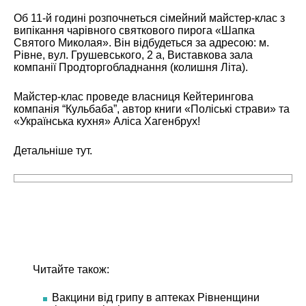
Об 11-й годині розпочнеться сімейний майстер-клас з
випікання чарівного святкового пирога «Шапка
Святого Миколая». Він відбудеться за адресою: м.
Рівне, вул. Грушевського, 2 а, Виставкова зала
компанії Продторгобладнання (колишня Літа).
Майстер-клас проведе власниця
Кейтерингова
компанія “Кульбаба”
, автор книги «Поліські страви» та
«Українська кухня» Аліса Хагенбрух!
Детальніше
тут.
Читайте також:
Вакцини від грипу в аптеках Рівненщини