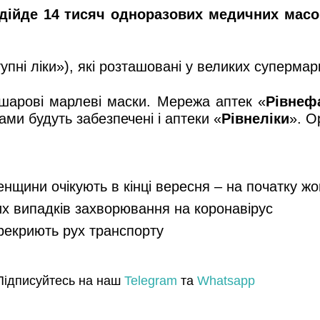
адійде 14 тисяч одноразових медичних масо
пні ліки»), які розташовані у великих супермарк
тошарові марлеві маски. Мережа аптек «
Рівнеф
ми будуть забезпечені і аптеки «
Рівнеліки
». О
енщини очікують в кінці вересня – на початку ж
их випадків захворювання на коронавірус
ерекриють рух транспорту
Підписуйтесь на наш
Telegram
та
Whatsapp