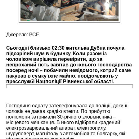
Джерело:
ВСЕ
Сьогодні близько 02:30 жителька Дубна почула
підозрілий шум в будинку. Коли разом із
чоловіком вирішила перевірити, що за
непроханий гість завітав до їхнього господарства
посеред ночі – побачили невідомого, котрий саме
пакував в сумку їхнє майно, повідомляють у
пресслужбі Нацполіції Рівненської області.
Господиня одразу зателефонувала до поліції, доки її
чоловік не давав крадію втекти. По прибуттю
полісмени затримали 30-річного зловмисника –
місцевого мешканця. В нього відібрали крадений
електрозварювальний апарат, електропилу,
шуруповерт, магнітолу з автомобіля та болгарку, які