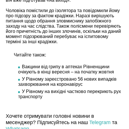
він вже підготував «на вихід».
Чоловіка помістили до ізолятора та повідомили йому
про підозру за фактом крадіжки. Наразі вирішують
питання щодо обрання зловмиснику запобіжного
заходу на час слідства. Також полісмени перевіряють
його причетність до інших злочинів, оскільки на даний
момент підозрюваний перебуває на іспитовому
терміні за інші крадіжки.
Читайте також:
Вакцини від грипу в аптеках Рівненщини
очікують в кінці вересня – на початку жовтня
У Рівному зареєстровано 56 нових випадків
захворювання на коронавірус
У Рівному на вихідні частково перекриють рух
транспорту
Хочете отримувати головні новини в
месенджер? Підписуйтесь на наш
Telegram
та
Whatsapp