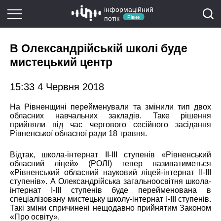
інформаційний
потік
Рівне
В Олександрійській школі буде
мистецький центр
15:33 4 Червня 2018
На Рівненщині перейменували та змінили тип двох
обласних навчальних закладів. Таке рішення
прийняли під час чергового сесійного засідання
Рівненської обласної ради 18 травня.
Відтак, школа-інтернат ІІ-ІІІ ступенів «Рівненський
обласний ліцей» (РОЛІ) тепер називатиметься
«Рівненський обласний науковий ліцей-інтернат ІІ-ІІІ
ступенів». А Олександрійська загальноосвітня школа-
інтернат І-ІІІ ступенів буде перейменована в
спеціалізовану мистецьку школу-інтернат І-ІІІ ступенів.
Такі зміни спричинені нещодавно прийнятим Законом
«Про освіту».