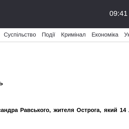
09:41
Суспільство
Події
Кримінал
Економіка
У
ь
сандра Равського, жителя Острога, який
14