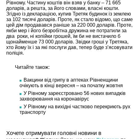
Рівному. Частину коштів він взяв у банку – 71 665
доларів, а решта, за його словами, власні кошти.
Згідно із декларацією, купив Третяк будинок із землею
за 102 тисячі доларів. Проте, як стало відомо, що саме
цей дім продавався раніше за 220 000 доларів. Проте,
якби мер і його безробітна дружина не потратили за
два роки, ні копійки грошей, їм би не вистачило б
щонайменше 73 000 доларів. Звідки гроші у Третяка,
хто йому їх і за які послуги дав, тепер буде з’ясовувати
поліція.
Читайте також:
Вакцини від грипу в аптеках Рівненщини
очікують в кінці вересня – на початку жовтня
У Рівному зареєстровано 56 нових випадків
захворювання на коронавірус
У Рівному на вихідні частково перекриють рух
транспорту
Хочете отримувати головні новини в