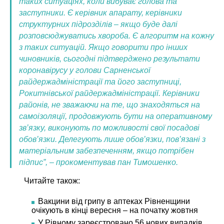
таких ситуаціях, коли вибуває голова та
заступники. Є керівник апарату, керівники
структурних підрозділів – якщо буде далі
розповсюджуватись хвороба. Є алгоритм на кожну
з таких ситуацій. Якщо говорити про інших
чиновників, сьогодні підтверджено результати
коронавірусу у голови Сарненської
райдержадміністрації та його заступниці,
Рокитнівської райдержадміністрації. Керівники
районів, не зважаючи на те, що знаходяться на
самоізоляції, продовжують бути на оперативному
зв’язку, виконують по можливості свої посадові
обов’язки. Делегують лише обов’язки, пов’язані з
матеріальним забезпеченням, якщо потрібен
підпис”, – прокоментував пан Тимошенко.
Читайте також:
Вакцини від грипу в аптеках Рівненщини
очікують в кінці вересня – на початку жовтня
У Рівному зареєстровано 56 нових випадків