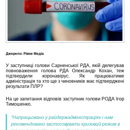
Джерело:
Рівне Медіа
У заступниці голови Сарненської РДА, якій делегував
повноваження голова РДА Олександр Кохан, теж
підтвердили коронавірус. Як працюватиме
адміністрація та хто ще з чиновників має підтверджені
результати ПЛР?
На це запитання відповів заступник голови РОДА Ігор
Тимошенко.
“Напрацьовано у райдержадміністраціях і нам
рекомендовано застосовувати кризовий режим в