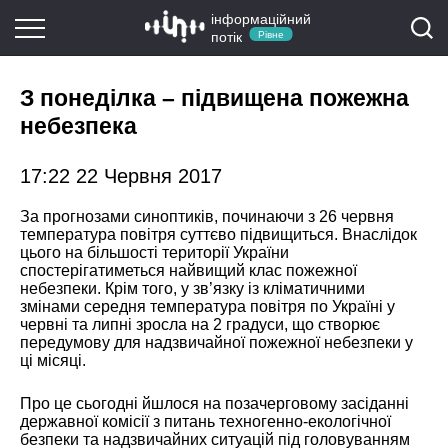
інформаційний
потік
Рівне
З понеділка – підвищена пожежна
небезпека
17:22 22 Червня 2017
За прогнозами синоптиків, починаючи з 26 червня
температура повітря суттєво підвищиться. Внаслідок
цього на більшості території України
спостерігатиметься найвищий клас пожежної
небезпеки. Крім того, у зв’язку із кліматичними
змінами середня температура повітря по Україні у
червні та липні зросла на 2 градуси, що створює
передумову для надзвичайної пожежної небезпеки у
ці місяці.
Про це сьогодні йшлося на позачерговому засіданні
державної комісії з питань техногенно-екологічної
безпеки та надзвичайних ситуацій під головуванням