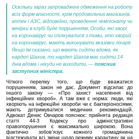
Оскільки зараз запроваджені обмеження на роботу
всіх форм власності, крім продовольчих магазинів,
аптек і АЗС, відповідно, проведення чемпіонату чи
вечірки в клубі буде порушенням. Особи, які хворі
на коронавірус чи спілкувалися з тими, хто хворий
на коронавірус, мають виконувати вказівки лікаря.
Якщо їм сказано, що мають сидіти вдома, як
нардеп Шахов
, то нардеп Шахов має сидіти 14
днів вдома і нікуди не виходити, —
пояснив
заступник міністра.
Чіткого переліку того, що буде вважатися
порушенням, закон не дає. Документ відсилає до
іншого закону — «Про захист населення від
інфекційних хвороб». А там вже є норма: люди, які
хворіють на інфекційні хвороби чи є бактеріоносіями,
мають дотримуватися медичних рекомендацій.
Адвокат Денис Овчаров пояснює: прийнята редакція
статті 44-3 Кодексу про адміністративні
правопорушення є максимально широкою. Вона
фактично зобов’язує кожного громадянина
відстежувати всі зміни щодо режиму карантину як на