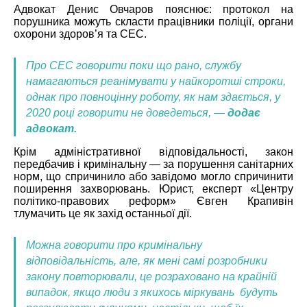
Адвокат Денис Овчаров пояснює: протокол на
порушника можуть скласти працівники поліції, органи
охорони здоров’я та СЕС.
Про СЕС говорити поки що рано, службу
намагаються реанімувати у найкоротші строки,
однак про повноцінну роботу, як нам здається, у
2020 році говорити не доведеться, —
додає
адвокат.
Крім адміністративної відповідальності, закон
передбачив і кримінальну — за порушення санітарних
норм, що спричинило або завідомо могло спричинити
поширення захворювань. Юрист, експерт «Центру
політико-правових реформ» Євген Крапивін
тлумачить це як захід останньої дії.
Можна говорити про кримінальну
відповідальність, але, як мені самі розробники
закону повторювали, це розраховано на крайній
випадок, якщо люди з якихось міркувань будуть