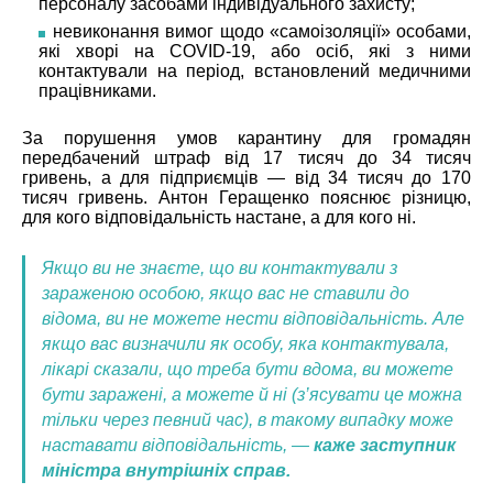
персоналу засобами індивідуального захисту;
невиконання вимог щодо «самоізоляції» особами,
які хворі на COVID-19, або осіб, які з ними
контактували на період, встановлений медичними
працівниками.
За порушення умов карантину для громадян
передбачений штраф від 17 тисяч до 34 тисяч
гривень, а для підприємців — від 34 тисяч до 170
тисяч гривень. Антон Геращенко пояснює різницю,
для кого відповідальність настане, а для кого ні.
Якщо ви не знаєте, що ви контактували з
зараженою особою, якщо вас не ставили до
відома, ви не можете нести відповідальність. Але
якщо вас визначили як особу, яка контактувала,
лікарі сказали, що треба бути вдома, ви можете
бути заражені, а можете й ні (з’ясувати це можна
тільки через певний час), в такому випадку може
наставати відповідальність, —
каже заступник
міністра внутрішніх справ.