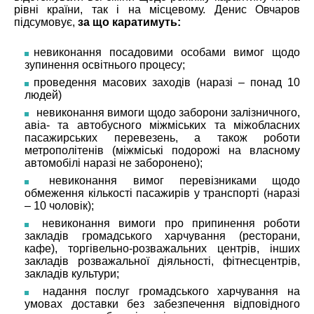
рівні країни, так і на місцевому. Денис Овчаров
підсумовує,
за що каратимуть:
невиконання посадовими особами вимог щодо
зупинення освітнього процесу;
проведення масових заходів (наразі – понад 10
людей)
невиконання вимоги щодо заборони залізничного,
авіа- та автобусного міжміських та міжобласних
пасажирських перевезень, а також роботи
метрополітенів (міжміські подорожі на власному
автомобілі наразі не заборонено);
невиконання вимог перевізниками щодо
обмеження кількості пасажирів у транспорті (наразі
– 10 чоловік);
невиконання вимоги про припинення роботи
закладів громадського харчування (ресторани,
кафе), торгівельно-розважальних центрів, інших
закладів розважальної діяльності, фітнесцентрів,
закладів культури;
надання послуг громадського харчування на
умовах доставки без забезпечення відповідного