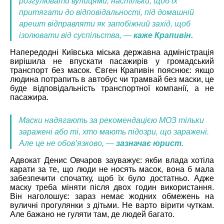
розгулювати вулицями, настільки, щоб їх
притягати до відповідальності, під домашній
арешт відправляти як запобіжний захід, щоб
ізолювати від суспільства, —
каже Крапивін.
Напередодні Київська міська державна адміністрація
вирішила не впускати пасажирів у громадський
транспорт без масок. Євген Крапивін пояснює: якщо
людина потрапить в автобус чи трамвай без маски, це
буде відповідальність транспортної компанії, а не
пасажира.
Маски надягають за рекомендацією МОЗ тільки
заражені або ті, хто мають підозри, що заражені.
Але це не обов’язково, —
зазначає юрист.
Адвокат Денис Овчаров зауважує: якби влада хотіла
карати за те, що люди не носять масок, вона б мала
забезпечити спочатку, щоб їх було достатньо. Адже
маску треба міняти після двох годин використання.
Він наголошує: зараз немає жодних обмежень на
вуличні прогулянки з дітьми. Не варто вірити чуткам.
Але бажано не гуляти там, де людей багато.