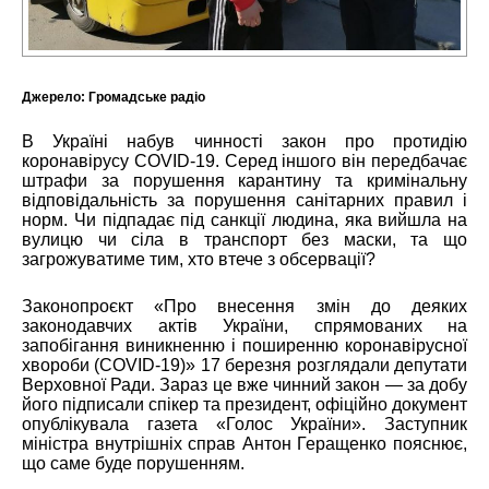
Джерело:
Громадське радіо
В Україні набув чинності закон про протидію
коронавірусу COVID-19. Серед іншого він передбачає
штрафи за порушення карантину та кримінальну
відповідальність за порушення санітарних правил і
норм. Чи підпадає під санкції людина, яка вийшла на
вулицю чи сіла в транспорт без маски, та що
загрожуватиме тим, хто втече з обсервації?
Законопроєкт «Про внесення змін до деяких
законодавчих актів України, спрямованих на
запобігання виникненню і поширенню коронавірусної
хвороби (COVID-19)» 17 березня розглядали депутати
Верховної Ради. Зараз це вже чинний закон — за добу
його підписали спікер та
президент
, офіційно документ
опублікувала
газета «Голос України». Заступник
міністра внутрішніх справ Антон Геращенко пояснює,
що саме буде порушенням.