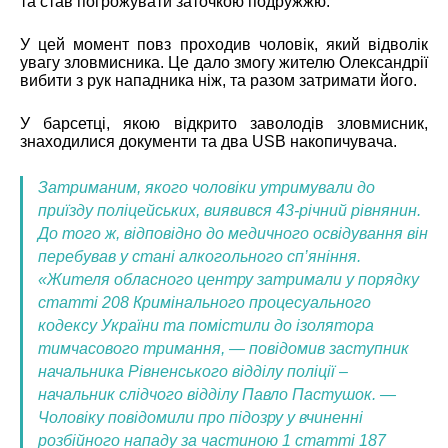
та став погрожувати заточкою подружжю.
У цей момент повз проходив чоловік, який відволік
увагу зловмисника. Це дало змогу жителю Олександрії
вибити з рук нападника ніж, та разом затримати його.
У барсетці, якою відкрито заволодів зловмисник,
знаходилися документи та два USB накопичувача.
Затриманим, якого чоловіки утримували до
приїзду поліцейських, виявився 43-річний рівнянин.
До того ж, відповідно до медичного освідування він
перебував у стані алкогольного сп’яніння.
«Жителя обласного центру затримали у порядку
статті 208 Кримінального процесуального
кодексу України та помістили до ізолятора
тимчасового тримання, — повідомив заступник
начальника Рівненського відділу поліції –
начальник слідчого відділу Павло Пастушок. —
Чоловіку повідомили про підозру у вчиненні
розбійного нападу за частиною 1 статті 187