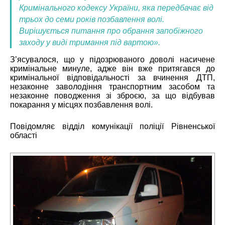
Кримінального кодексу України, яка передбачає від
трьох до семи років позбавлення волі.
Вирішується питання про обрання запобіжного
заходу у виді тримання під вартою».
З’ясувалося, що у підозрюваного доволі насичене
кримінальне минуле, адже він вже притягався до
кримінальної відповідальності за вчинення ДТП,
незаконне заволодіння транспортним засобом та
незаконне поводження зі зброєю, за що відбував
покарання у місцях позбавлення волі.
Повідомляє відділ комунікації поліції Рівненської
області