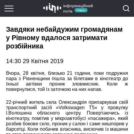
інформаційний
потік
Рівне
Завдяки небайдужим громадянам
у Рівному вдалося затримати
розбійника
14:30 29 Квітня 2019
Вчора, 28 квітня, близько 21 години, поки подружня
пара з Рівненщини пішла за білетами в кінотеатр до
їхньої автівки проник зловмисник. Коли ж
повернулися, той із заточкою на них напав.
22-річний житель села Олександрія припаркував свій
транспортний засіб «Volkswagen T5» у провулку
І.Волошина обласного центру. Повертаючись із
кінотеатру, помітив у мікроавтобусі «пасажира», який
розбив бокове скло, проник у салон і саме нишпорив у
барсетці. Коли побачив власника, вискочив із машини