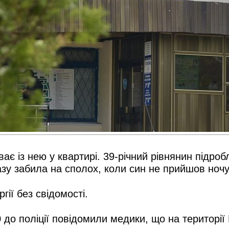
є із нею у квартирі. 39-річний рівнянин підроб
разу забила на сполох, коли син не прийшов ноч
гії без свідомості.
 до поліції повідомили медики, що на території 