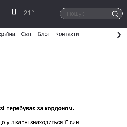
21
°
›
країна
Світ
Блог
Контакти
зі перебуває за кордоном.
 у лікарні знаходиться її син.