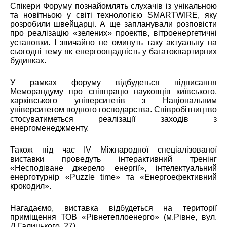
Спікери Форуму познайомлять слухачів із унікальною
та новітньою у світі технологією SMARTWIRE, яку
розробили швейцарці. А ще запланували розповісти
про реалізацію «зелених» проектів, вітроенергетичні
установки. І звичайно не оминуть таку актуальну на
сьогодні тему як енергоощадність у багатоквартирних
будинках.
У рамках форуму відбудеться підписання
Меморандуму про співпрацю науковців київського,
харківського університетів з Національним
університетом водного господарства. Співробітництво
стосуватиметься реалізації заходів з
енергоменеджменту.
Також під час IV Міжнародної спеціалізованої
виставки проведуть інтерактивний тренінг
«Несподіване джерело енергії», інтелектуальний
енерготурнір «Puzzle time» та «Енергоефективний
крокодил».
Нагадаємо, виставка відбудеться на території
приміщення ТОВ «Рівнетеплоенерго» (м.Рівне, вул.
Д.Галицького, 27).