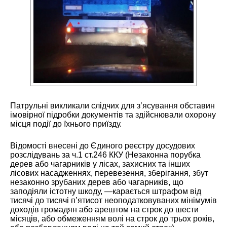
Патрульні викликали слідчих для з’ясування обставин
імовірної підробки документів та здійснювали охорону
місця події до їхнього приїзду.
Відомості внесені до Єдиного реєстру досудових
розслідувань за ч.1 ст.246 ККУ (Незаконна порубка
дерев або чагарників у лісах, захисних та інших
лісових насадженнях, перевезення, зберігання, збут
незаконно зрубаних дерев або чагарників, що
заподіяли істотну шкоду, —карається штрафом від
тисячі до тисячі п’ятисот неоподатковуваних мінімумів
доходів громадян або арештом на строк до шести
місяців, або обмеженням волі на строк до трьох років,