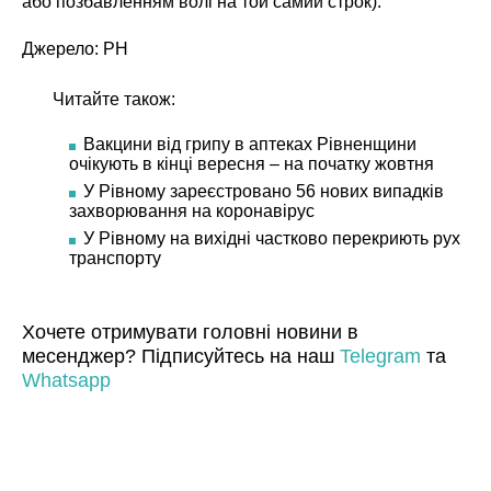
або позбавленням волі на той самий строк).
Джерело:
РН
Читайте також:
Вакцини від грипу в аптеках Рівненщини
очікують в кінці вересня – на початку жовтня
У Рівному зареєстровано 56 нових випадків
захворювання на коронавірус
У Рівному на вихідні частково перекриють рух
транспорту
Хочете отримувати головні новини в
месенджер? Підписуйтесь на наш
Telegram
та
Whatsapp