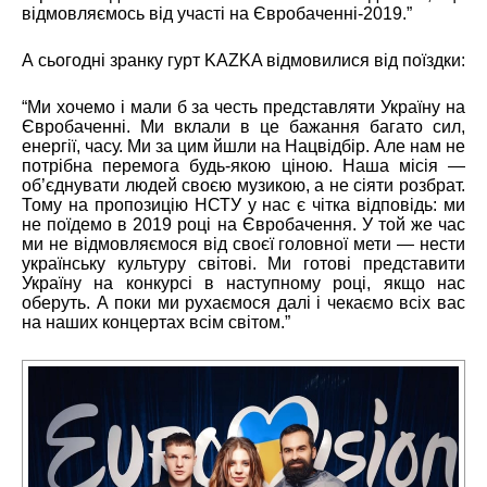
відмовляємось від участі на Євробаченні-2019.
”
А сьогодні зранку гурт KAZKA відмовилися від поїздки:
“Ми хочемо i мали б за честь представляти Україну на
Євробаченні. Ми вклали в це бажання багато сил,
енергії, часу. Ми за цим йшли на Нацвiдбiр. Але нам не
потрібна перемога будь-якою ціною. Наша місія —
об’єднувати людей своєю музикою, а не сіяти розбрат.
Тому на пропозицію НСТУ у нас є чітка відповідь: ми
не поїдемо в 2019 році на Євробачення. У той же час
ми не відмовляємося від своєї головної мети — нести
українську культуру світові. Ми готові представити
Україну на конкурсi в наступному році, якщо нас
оберуть. А поки ми рухаємося далі і чекаємо всіх вас
на наших концертах всiм свiтом.”