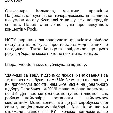
договору.
Олександра Кольцова, ч
ленкиня правління
Національної суспільної телерадіокомпанії
заявила
,
що умови догову були такі ж як і у всіх попередніх
співаків. Новим став лише пункт про відсутність
концертів у Росії.
НСТУ вирішили запропонувати фіналістам відбору
виступати на конкурсі, про те зараз жодні із них не
погодилися. Також Кольцова
повідомила
, що цього
року від України може ніхто не поїхати на конкурс
Вчора,
Freedom-jazz
, опублікували відмову:
“
Дякуємо за вашу підтримку, любов, хвилювання і за
те, що весь час були з нами! Ми безмежно щасливі, що
ви допомогли посісти нам 2-ге місце національного
відбору Євробачення-2019! Наша головна перемога –
це ВИ! Для вас ми експерементуємо, пишемо пісні,
робимо неймовірні постановки і займаємось
мистецтвом. Може, колись, ми ще раз спробуємо свої
сили у національному відборі…
Але тільки що ми
отримали дзвінок з НТКУ і хочемо повідомити, що