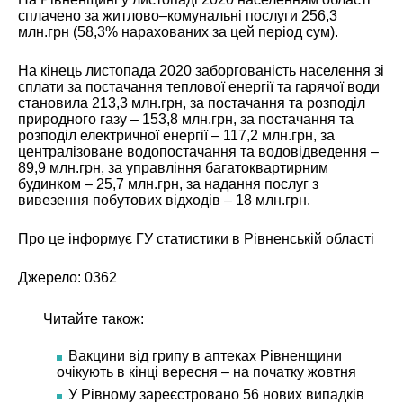
сплачено за житлово–комунальні послуги 256,3
млн.грн (58,3% нарахованих за цей період сум).
На кінець листопада 2020 заборгованість населення зі
сплати за постачання теплової енергії та гарячої води
становила 213,3 млн.грн, за постачання та розподіл
природного газу – 153,8 млн.грн, за постачання та
розподіл електричної енергії – 117,2 млн.грн, за
централізоване водопостачання та водовідведення –
89,9 млн.грн, за управління багатоквартирним
будинком – 25,7 млн.грн, за надання послуг з
вивезення побутових відходів – 18 млн.грн.
Про це інформує ГУ статистики в Рівненській області
Джерело:
0362
Читайте також:
Вакцини від грипу в аптеках Рівненщини
очікують в кінці вересня – на початку жовтня
У Рівному зареєстровано 56 нових випадків