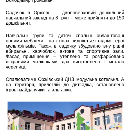
Володимир Гройсман.
Садочок в Оржеві – двоповерховий дошкільний
навчальний заклад на 8 груп – може прийняти до 150
дошкільнят.
Навчальні групи та дитячі спальні облаштовані
новими меблями, на стінах видніються відомі герої
мультфільмів. Також в садочку збудовано внутрішні
вбиральні, харчоблок, актова та спортивна зали.
Фасад приміщення – утеплено та розфарбовано
яскравими малюнками, дах виготовлено з метало
черепиці.
Опалюватиме Оржівський ДНЗ модульна котельня. А
на території, прилеглій до дитсадка, встановлено
ігрові майданчики та альтанки.